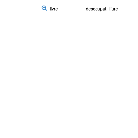
livre
desocupat
,
lliure