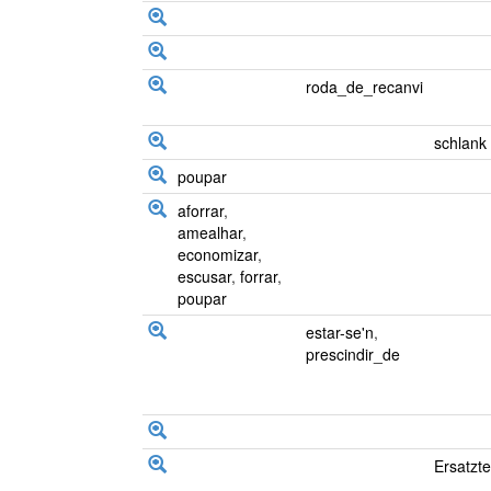
roda_de_recanvi
schlank
poupar
aforrar
,
amealhar
,
economizar
,
escusar
,
forrar
,
poupar
estar-se'n
,
prescindir_de
Ersatzte