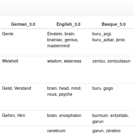
German_3.0
English_3.0
Basque_3.0
Genie
Einstein
,
brain
,
buru_argi
,
brainiac
,
genius
,
buru_azkar
,
jenio
mastermind
Weisheit
wisdom
,
wiseness
zentzu
,
zentzutasun
Geist
,
Verstand
brain
,
head
,
mind
,
buru
,
gogo
nous
,
psyche
Gehirn
,
Hirn
brain
,
encephalon
burmuin
,
entzefalo
,
garun
cerebrum
garun
,
zerebro