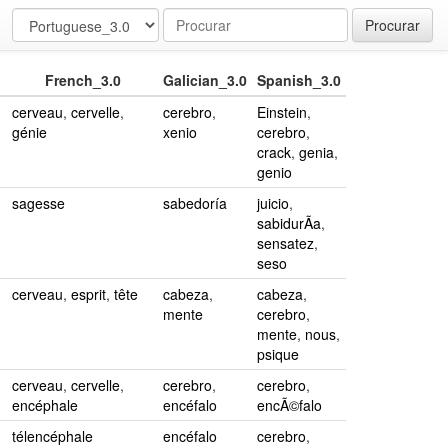
Procurar
French_3.0
Galician_3.0
Spanish_3.0
cerveau
,
cervelle
,
cerebro
,
Einstein
,
génie
xenio
cerebro
,
crack
,
genia
,
genio
sagesse
sabedoría
juicio
,
sabidurÃ­a
,
sensatez
,
seso
cerveau
,
esprit
,
tête
cabeza
,
cabeza
,
mente
cerebro
,
mente
,
nous
,
psique
cerveau
,
cervelle
,
cerebro
,
cerebro
,
encéphale
encéfalo
encÃ©falo
télencéphale
encéfalo
cerebro
,