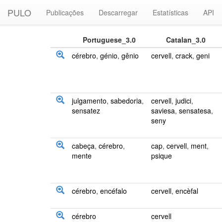
PULO
Publicações
Descarregar
Estatísticas
API
Portuguese_3.0
Catalan_3.0
cérebro
,
génio
,
gênio
cervell
,
crack
,
geni
julgamento
,
sabedoria
,
cervell
,
judici
,
sensatez
saviesa
,
sensatesa
,
seny
cabeça
,
cérebro
,
cap
,
cervell
,
ment
,
mente
psique
cérebro
,
encéfalo
cervell
,
encèfal
cérebro
cervell