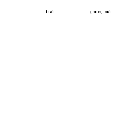
brain
garun
,
muin