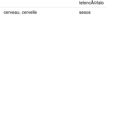
telencÃ©falo
cerveau
,
cervelle
sesos