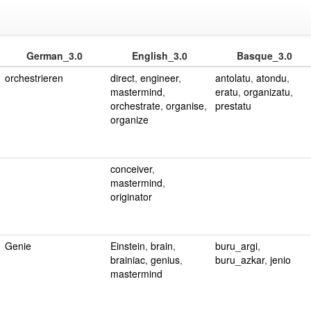
German_3.0
English_3.0
Basque_3.0
orchestrieren
direct
,
engineer
,
antolatu
,
atondu
,
mastermind
,
eratu
,
organizatu
,
orchestrate
,
organise
,
prestatu
organize
conceiver
,
mastermind
,
originator
Genie
Einstein
,
brain
,
buru_argi
,
brainiac
,
genius
,
buru_azkar
,
jenio
mastermind