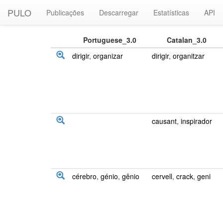
PULO
Publicações
Descarregar
Estatísticas
API
Portuguese_3.0
Catalan_3.0
dirigir
,
organizar
dirigir
,
organitzar
causant
,
inspirador
cérebro
,
génio
,
gênio
cervell
,
crack
,
geni