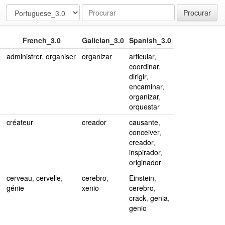
Procurar
French_3.0
Galician_3.0
Spanish_3.0
administrer
,
organiser
organizar
articular
,
coordinar
,
dirigir
,
encaminar
,
organizar
,
orquestar
créateur
creador
causante
,
conceiver
,
creador
,
inspirador
,
originador
cerveau
,
cervelle
,
cerebro
,
Einstein
,
génie
xenio
cerebro
,
crack
,
genia
,
genio