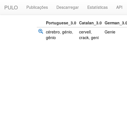
PULO
Publicações
Descarregar
Estatísticas
API
Portuguese_3.0
Catalan_3.0
German_3.
cérebro
,
génio
,
cervell
,
Genie
gênio
crack
,
geni