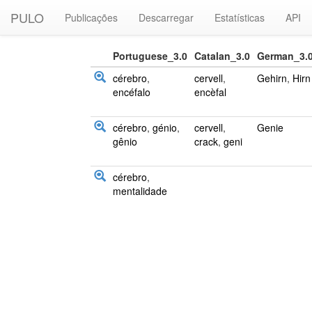
PULO
Publicações
Descarregar
Estatísticas
API
Portuguese_3.0
Catalan_3.0
German_3.
cérebro
,
cervell
,
Gehirn
,
Hirn
encéfalo
encèfal
cérebro
,
génio
,
cervell
,
Genie
gênio
crack
,
geni
cérebro
,
mentalidade