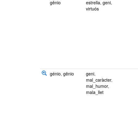
gênio
estrella
,
geni
,
virtuós
génio
,
gênio
geni
,
mal_caràcter
,
mal_humor
,
mala_llet