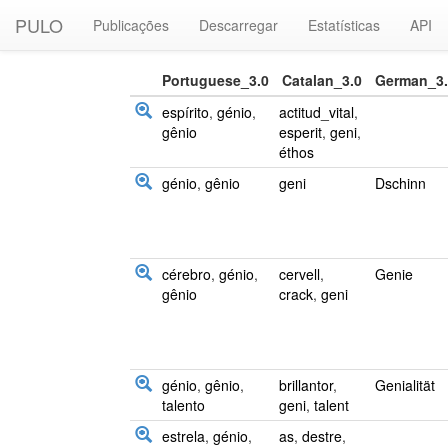
PULO
Publicações
Descarregar
Estatísticas
API
Portuguese_3.0
Catalan_3.0
German_3.
espírito
,
génio
,
actitud_vital
,
gênio
esperit
,
geni
,
éthos
génio
,
gênio
geni
Dschinn
cérebro
,
génio
,
cervell
,
Genie
gênio
crack
,
geni
génio
,
gênio
,
brillantor
,
Genialität
talento
geni
,
talent
estrela
,
génio
,
as
,
destre
,