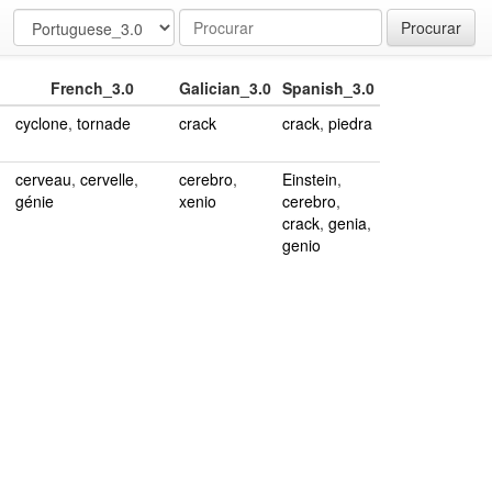
Procurar
French_3.0
Galician_3.0
Spanish_3.0
cyclone
,
tornade
crack
crack
,
piedra
cerveau
,
cervelle
,
cerebro
,
Einstein
,
génie
xenio
cerebro
,
crack
,
genia
,
genio