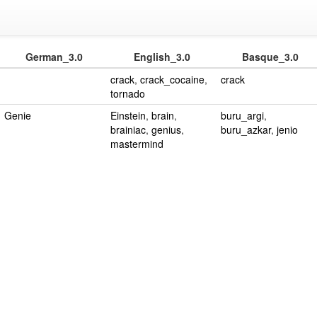
German_3.0
English_3.0
Basque_3.0
crack
,
crack_cocaine
,
crack
tornado
Genie
Einstein
,
brain
,
buru_argi
,
brainiac
,
genius
,
buru_azkar
,
jenio
mastermind