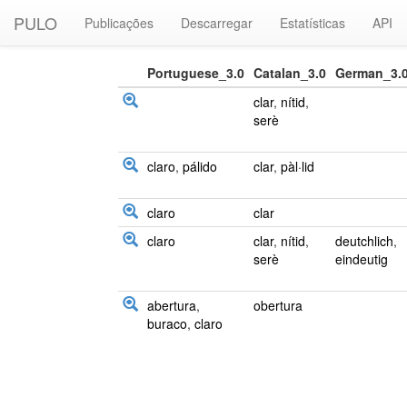
PULO
Publicações
Descarregar
Estatísticas
API
Portuguese_3.0
Catalan_3.0
German_3.
clar
,
nítid
,
serè
claro
,
pálido
clar
,
pàl·lid
claro
clar
claro
clar
,
nítid
,
deutchlich
,
serè
eindeutig
abertura
,
obertura
buraco
,
claro