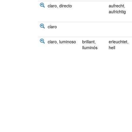
claro
,
directo
aufrecht
,
aufrichtig
claro
claro
,
luminoso
brillant
,
erleuchtet
,
lluminós
hell